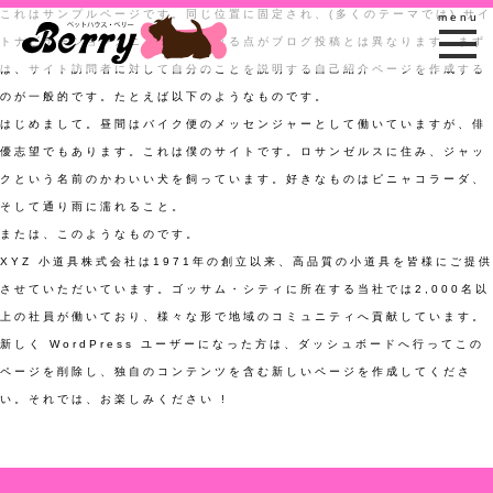
これはサンプルページです。同じ位置に固定され、(多くのテーマでは) サイ
トナビゲーションメニューに含まれる点がブログ投稿とは異なります。まず
は、サイト訪問者に対して自分のことを説明する自己紹介ページを作成する
のが一般的です。たとえば以下のようなものです。
はじめまして。昼間はバイク便のメッセンジャーとして働いていますが、俳
優志望でもあります。これは僕のサイトです。ロサンゼルスに住み、ジャッ
クという名前のかわいい犬を飼っています。好きなものはピニャコラーダ、
そして通り雨に濡れること。
または、このようなものです。
XYZ 小道具株式会社は1971年の創立以来、高品質の小道具を皆様にご提供
させていただいています。ゴッサム・シティに所在する当社では2,000名以
上の社員が働いており、様々な形で地域のコミュニティへ貢献しています。
新しく WordPress ユーザーになった方は、
ダッシュボード
へ行ってこの
ページを削除し、独自のコンテンツを含む新しいページを作成してくださ
い。それでは、お楽しみください !